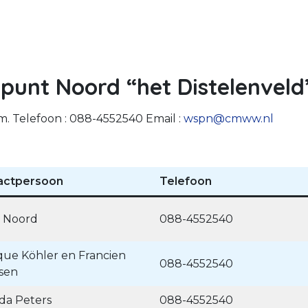
npunt Noord “het Distelenveld
m. Telefoon : 088-4552540 Email :
wspn@cmww.nl
actpersoon
Telefoon
 Noord
088-4552540
ue Köhler en Francien
088-4552540
sen
da Peters
088-4552540