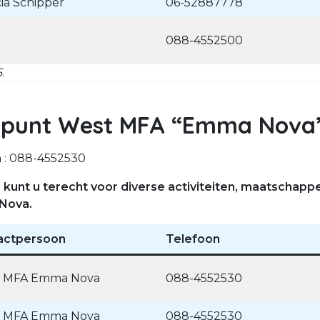
cia Schipper
06-52887778
088-4552500
5
.
eunpunt West MFA “Emma Nova
 : 088-4552530
kunt u terecht voor diverse activiteiten, maatschap
Nova.
actpersoon
Telefoon
 MFA Emma Nova
088-4552530
 MFA Emma Nova
088-4552530