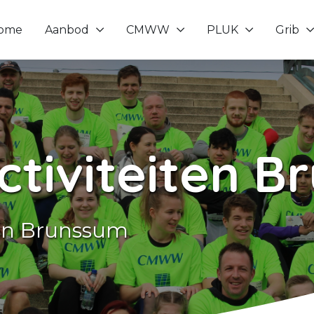
ome
Aanbod
CMWW
PLUK
Grib
Toon onderliggende navigatie items
Toon onderliggende navigatie it
Toon onderliggende
Toon o
ctiviteiten 
van Brunssum