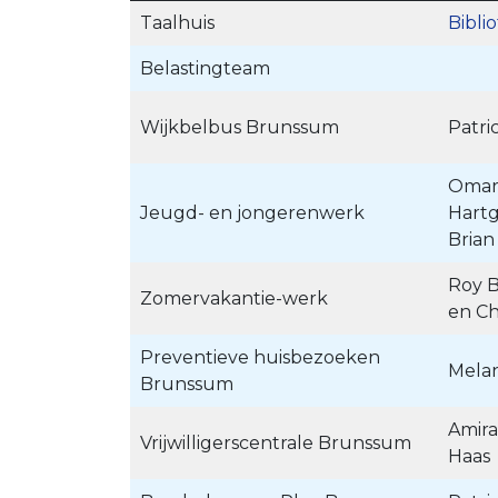
Taalhuis
Bibli
Belastingteam
Wijkbelbus Brunssum
Patri
Omar 
Jeugd- en jongerenwerk
Hartg
Brian
Roy B
Zomervakantie-werk
en Ch
Preventieve huisbezoeken
Melan
Brunssum
Amira
Vrijwilligerscentrale Brunssum
Haas