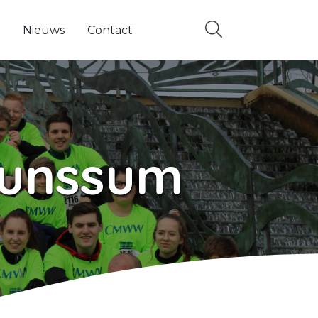
Nieuws
Contact
ems
 navigatie items
nderliggende navigatie items
Brunssum