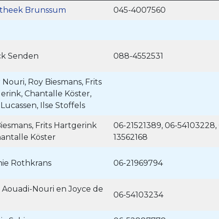
otheek Brunssum
045-4007560
ck Senden
088-4552531
Nouri, Roy Biesmans, Frits
erink, Chantalle Köster,
 Lucassen, Ilse Stoffels
iesmans, Frits Hartgerink
06-21521389, 06-54103228,
antalle Köster
13562168
ie Rothkrans
06-21969794
 Aouadi-Nouri en Joyce de
06-54103234