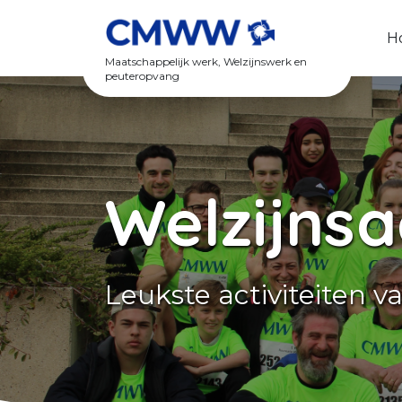
Spring naar content
H
Maatschappelijk werk, Welzijnswerk en
peuteropvang
Welzijnsa
Leukste activiteiten 