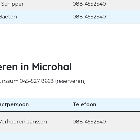
e Schipper
088-4552540
Baeten
088-4552540
eren in Microhal
runssum 045-527 8668 (reserveren)
actpersoon
Telefoon
 Verhooren-Janssen
088-4552540