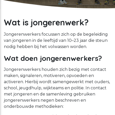
Schuldhulpverlening
Stage lopen bij CMWW
Vrijwilligerswerk
Wat is jongerenwerk?
Maaltijd service
Toon onderliggende navigatie items
Jongerenwerkers focussen zich op de begeleiding
Vrijwilligerswerk
van jongeren in de leeftijd van 10–23 jaar die steun
nodig hebben bij het volwassen worden.
Toon onderliggende navigatie items
Welzijnsactiviteiten
Wat doen jongerenwerkers?
Jongerenwerkers houden zich bezig met contact
maken, signaleren, motiveren, opvoeden en
activeren. Hierbij wordt samengewerkt met ouders,
school, jeugdhulp, wijkteams en politie. In contact
met jongeren en de samenleving gebruiken
jongerenwerkers negen beschreven en
onderbouwde methodieken: