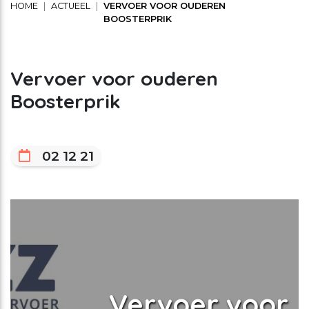
HOME
ACTUEEL
VERVOER VOOR OUDEREN
Schuldhulpverlening
Stage lopen bij CMWW
Vrijwilligerswerk
BOOSTERPRIK
Maaltijd service
Vervoer voor ouderen
Toon onderliggende navigatie items
Boosterprik
Vrijwilligerswerk
Toon onderliggende navigatie items
Welzijnsactiviteiten
02 12 21
Vervoer voor