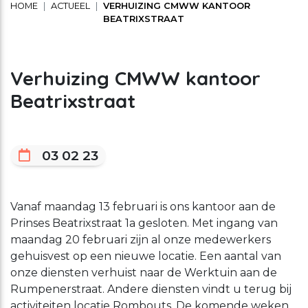
HOME
ACTUEEL
VERHUIZING CMWW KANTOOR
Schuldhulpverlening
Stage lopen bij CMWW
Vrijwilligerswerk
BEATRIXSTRAAT
Maaltijd service
Verhuizing CMWW kantoor
Toon onderliggende navigatie items
Beatrixstraat
Vrijwilligerswerk
Toon onderliggende navigatie items
Welzijnsactiviteiten
03 02 23
Vanaf maandag 13 februari is ons kantoor aan de
Prinses Beatrixstraat 1a gesloten. Met ingang van
maandag 20 februari zijn al onze medewerkers
gehuisvest op een nieuwe locatie. Een aantal van
onze diensten verhuist naar de Werktuin aan de
Rumpenerstraat. Andere diensten vindt u terug bij
activiteiten locatie Rombouts. De komende weken