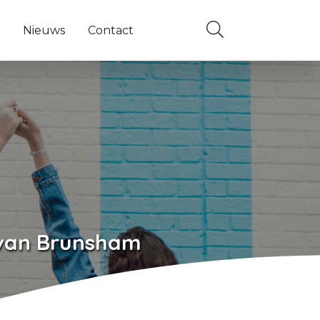
Nieuws
Contact
ems
 navigatie items
nderliggende navigatie items
n van Brunsham