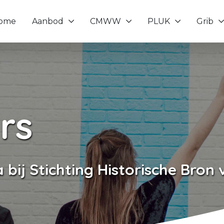
ome
Aanbod
CMWW
PLUK
Grib
Toon onderliggende navigatie items
Toon onderliggende navigatie it
Toon onderliggende
Toon o
ers
ia bij Stichting Historische Bro