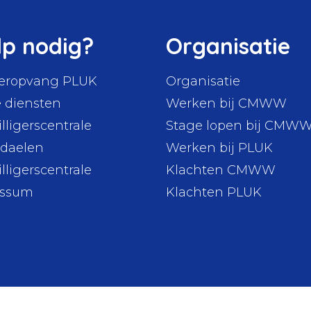
lp nodig?
Organisatie
eropvang PLUK
Organisatie
 diensten
Werken bij CMWW
illigerscentrale
Stage lopen bij CMW
daelen
Werken bij PLUK
illigerscentrale
Klachten CMWW
nssum
Klachten PLUK