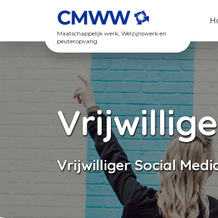
Spring naar content
H
Maatschappelijk werk, Welzijnswerk en
peuteropvang
Vrijwillig
Vrijwilliger Social Med