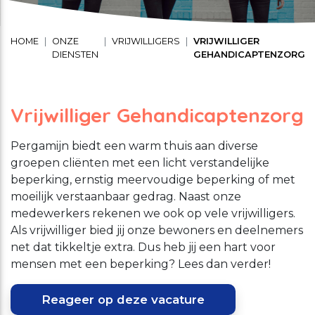
Schuldhulpverlening
Stage lopen bij CMWW
Vrijwilligerswerk
HOME
ONZE
VRIJWILLIGERS
VRIJWILLIGER
DIENSTEN
GEHANDICAPTENZORG
Maaltijd service
Toon onderliggende navigatie items
Vrijwilligerswerk
Vrijwilliger Gehandicaptenzorg
Toon onderliggende navigatie items
Welzijnsactiviteiten
Pergamijn biedt een warm thuis aan diverse
groepen cliënten met een licht verstandelijke
beperking, ernstig meervoudige beperking of met
moeilijk verstaanbaar gedrag. Naast onze
medewerkers rekenen we ook op vele vrijwilligers.
Als vrijwilliger bied jij onze bewoners en deelnemers
net dat tikkeltje extra. Dus heb jij een hart voor
mensen met een beperking? Lees dan verder!
Reageer op deze vacature