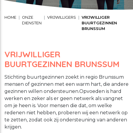
Schuldhulpverlening
Stage lopen bij CMWW
Vrijwilligerswerk
HOME
ONZE
VRIJWILLIGERS
VRIJWILLIGER
DIENSTEN
BUURTGEZINNEN
Maaltijd service
BRUNSSUM
Toon onderliggende navigatie items
Vrijwilligerswerk
VRIJWILLIGER
Toon onderliggende navigatie items
Welzijnsactiviteiten
BUURTGEZINNEN BRUNSSUM
Stichting buurtgezinnen zoekt in regio Brunssum
mensen of gezinnen met een warm hart, die andere
gezinnen willen ondersteunen.Opvoeden is hard
werken en zeker als er geen netwerk als vangnet
om je heen is. Voor mensen die dat, om welke
redenen niet hebben, proberen wij een netwerk op
te zetten, zodat ook zij ondersteuning van anderen
krijgen.