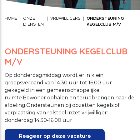
Schuldhulpverlening
Stage lopen bij CMWW
Vrijwilligerswerk
HOME
ONZE
VRIJWILLIGERS
ONDERSTEUNING
DIENSTEN
KEGELCLUB M/V
Maaltijd service
Toon onderliggende navigatie items
Vrijwilligerswerk
ONDERSTEUNING KEGELCLUB
Toon onderliggende navigatie items
M/V
Welzijnsactiviteiten
Op donderdagmiddag wordt er in klein
groepsverband van 14.30 uur tot 16.00 uur
gekegeld in een gemeenschappelijke
ruimte.Bewoner ophalen en terugbrengen naar de
afdeling.Ondersteunen bij opzetten kegels of
verplaatsing van rolstoel.Inzet vrijwilliger:
donderdag 14.30-16.00 uur
Reageer op deze vacature