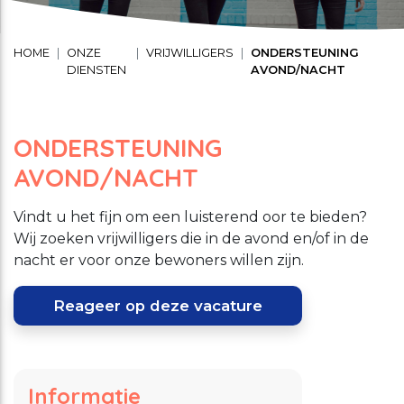
Schuldhulpverlening
Stage lopen bij CMWW
Vrijwilligerswerk
HOME
ONZE
VRIJWILLIGERS
ONDERSTEUNING
DIENSTEN
AVOND/NACHT
Maaltijd service
Toon onderliggende navigatie items
Vrijwilligerswerk
ONDERSTEUNING
Toon onderliggende navigatie items
AVOND/NACHT
Welzijnsactiviteiten
Vindt u het fijn om een luisterend oor te bieden?
Wij zoeken vrijwilligers die in de avond en/of in de
nacht er voor onze bewoners willen zijn.
Reageer op deze vacature
Informatie