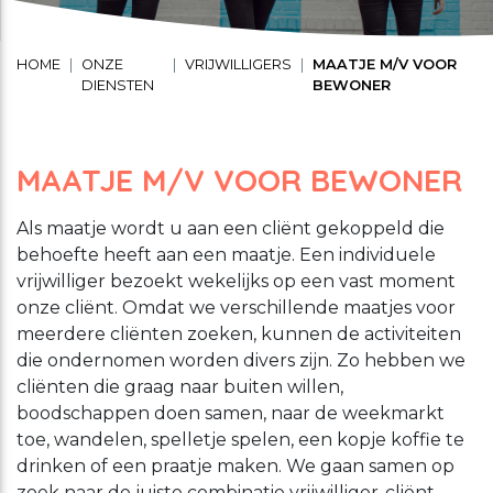
Schuldhulpverlening
Stage lopen bij CMWW
Vrijwilligerswerk
HOME
ONZE
VRIJWILLIGERS
MAATJE M/V VOOR
DIENSTEN
BEWONER
Maaltijd service
Toon onderliggende navigatie items
Vrijwilligerswerk
MAATJE M/V VOOR BEWONER
Toon onderliggende navigatie items
Welzijnsactiviteiten
Als maatje wordt u aan een cliënt gekoppeld die
behoefte heeft aan een maatje. Een individuele
vrijwilliger bezoekt wekelijks op een vast moment
onze cliënt. Omdat we verschillende maatjes voor
meerdere cliënten zoeken, kunnen de activiteiten
die ondernomen worden divers zijn. Zo hebben we
cliënten die graag naar buiten willen,
boodschappen doen samen, naar de weekmarkt
toe, wandelen, spelletje spelen, een kopje koffie te
drinken of een praatje maken. We gaan samen op
zoek naar de juiste combinatie vrijwilliger-cliënt.