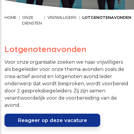
Schuldhulpverlening
Stage lopen bij CMWW
Vrijwilligerswerk
HOME
ONZE
VRIJWILLIGERS
LOTGENOTENAVONDEN
DIENSTEN
Maaltijd service
Toon onderliggende navigatie items
Vrijwilligerswerk
Lotgenotenavonden
Toon onderliggende navigatie items
Welzijnsactiviteiten
Voor onze organisatie zoeken we naar vrijwilligers
als begeleider voor onze thema-avonden zoals de
crea-actief avond en lotgenoten avond.Ieder
onderwerp dat wordt besproken, wordt voorbereid
door 2 gespreksbegeleiders. Zij zijn samen
verantwoordelijk voor de voorbereiding van de
avond.
Reageer op deze vacature