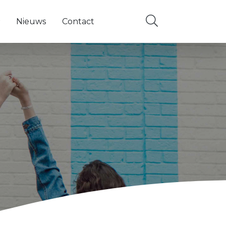
Nieuws
Contact
ems
 navigatie items
nderliggende navigatie items