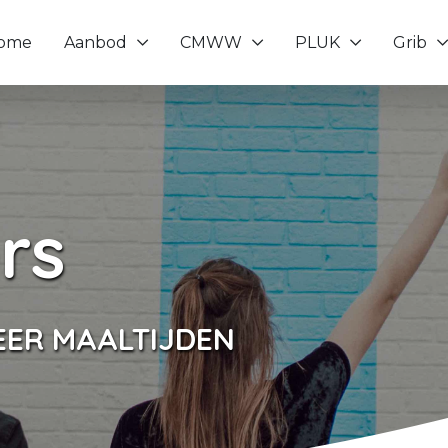
ome
Aanbod
CMWW
PLUK
Grib
Toon onderliggende navigatie items
Toon onderliggende navigatie it
Toon onderliggende
Toon o
ers
ER MAALTIJDEN