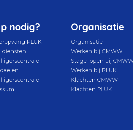
lp nodig?
Organisatie
eropvang PLUK
Organisatie
 diensten
Werken bij CMWW
illigerscentrale
Stage lopen bij CMW
daelen
Werken bij PLUK
illigerscentrale
Klachten CMWW
nssum
Klachten PLUK