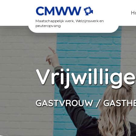
Spring naar content
H
Maatschappelijk werk, Welzijnswerk en
peuteropvang
Vrijwillig
GASTVROUW / GASTHE