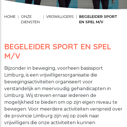
Schuldhulpverlening
Stage lopen bij CMWW
Vrijwilligerswerk
HOME
ONZE
VRIJWILLIGERS
BEGELEIDER SPORT
DIENSTEN
EN SPEL M/V
Maaltijd service
Toon onderliggende navigatie items
Vrijwilligerswerk
BEGELEIDER SPORT EN SPEL
Toon onderliggende navigatie items
M/V
Welzijnsactiviteiten
Bijzonder in beweging, voorheen basissport
Limburg, is een vrijwilligersorganisatie die
bewegingsactiviteiten organiseert voor
verstandelijk en meervoudig gehandicapten in
Limburg. Wij streven ernaar iedereen de
mogelijkheid te bieden om op zijn eigen niveau te
bewegen. Voor meerdere activiteiten verspreid over
de provincie Limburg zijn wij op zoek naar
vrijwilligers die onze activiteiten kunnen