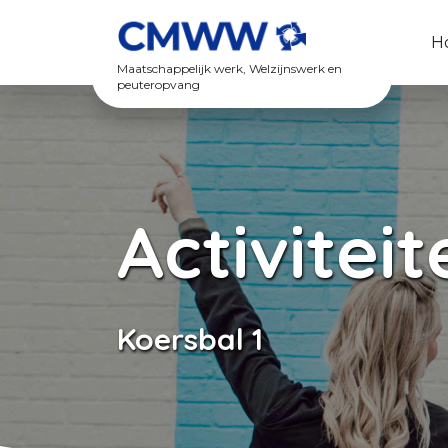
Spring naar content
H
Maatschappelijk werk, Welzijnswerk en
peuteropvang
Activiteit
Koersbal 1