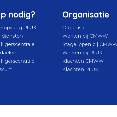
lp nodig?
Organisatie
eropvang PLUK
Organisatie
 diensten
Werken bij CMWW
illigerscentrale
Stage lopen bij CMW
daelen
Werken bij PLUK
illigerscentrale
Klachten CMWW
nssum
Klachten PLUK