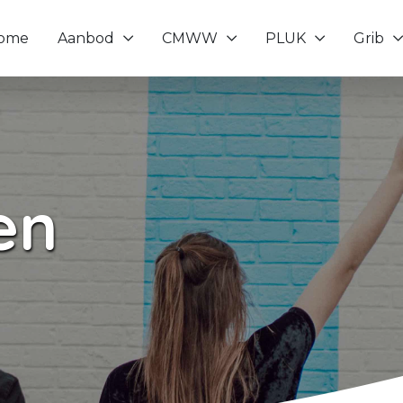
ome
Aanbod
CMWW
PLUK
Grib
Toon onderliggende navigatie items
Toon onderliggende navigatie it
Toon onderliggende
Toon o
en