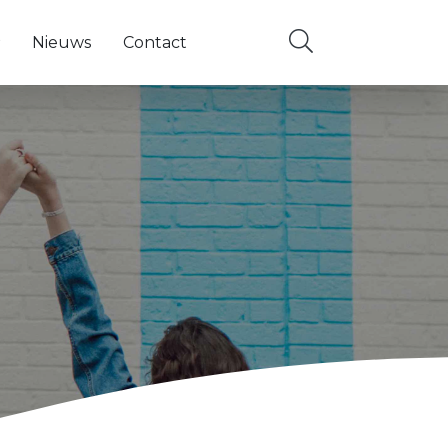
Nieuws
Contact
ems
 navigatie items
nderliggende navigatie items