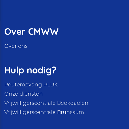
Schuldhulpverlening
Stage lopen bij CMWW
Vrijwilligerswerk
Maaltijd service
Over CMWW
Toon onderliggende navigatie items
Vrijwilligerswerk
Over ons
Toon onderliggende navigatie items
Welzijnsactiviteiten
Hulp nodig?
Peuteropvang PLUK
Onze diensten
Vrijwilligerscentrale Beekdaelen
Vrijwilligerscentrale Brunssum